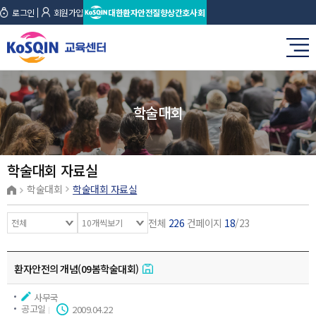
로그인
회원가입
대한환자안전질향상간호사회
학술대회
학술대회 자료실
학술대회
학술대회 자료실
전체
226
건
페이지
18
/23
환자안전의 개념(09봄학술대회)
사무국
공고일
2009.04.22