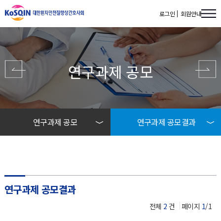
로그인
회원안내
연구과제 공모
연구과제 공모
연구과제 공모결과
학회소개
과제공모
공지사항
시상 후보작 보기
연구과제 공모결과
자료실
공모결과 안내
전체
2
건
페이지
1
/1