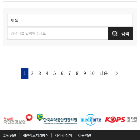
검색
다음페이지
1
2
3
4
5
6
7
8
9
10
다음
회원정관
개인정보처리방침
저작권 정책
이용약관