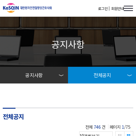
로그인
회원안내
공지사항
공지사항
전체공지
학회소개
전체공지
공지사항
교육공지
전체공지
자료실
전체
746
건
페이지
1
/75
리스트