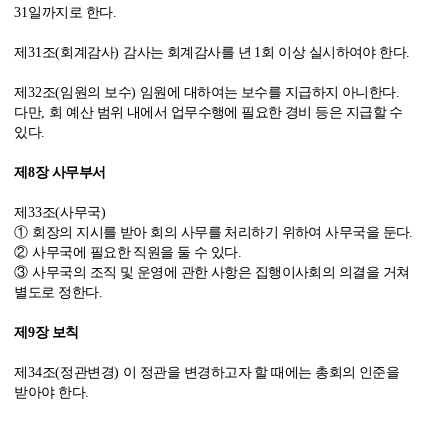
31
일까지로 한다
.
제
31
조
(
회계감사
)
감사는 회계감사를 년
1
회 이상 실시하여야 한다
.
제
32
조
(
임원의 보수
)
임원에 대하여는 보수를 지급하지 아니한다
.
다만
,
회 예산 범위 내에서 업무수행에 필요한 경비 등은 지급할 수
있다
.
제
8
장 사무부서
제
33
조
(
사무국
)
①
회장의 지시를 받아 회의 사무를 처리하기 위하여 사무국을 둔다
.
②
사무국에 필요한 직원을 둘 수 있다
.
③
사무국의 조직 및 운영에 관한 사항은 집행이사회의 의결을 거쳐
별도로 정한다
.
제
9
장 보칙
제
34
조
(
정관변경
)
이 정관을 변경하고자 할 때에는 총회의 인준을
받아야 한다
.