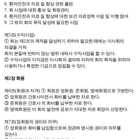
6.
환자안전과 의료 질 향상 관련 출판
7.
회 사업에 대한 홍보 및 회원관리
8.
환자안전과 의료 질 향상에 대한 보건 의료정책 수립 및 이행 참여
9.
그 밖의 회의 목적 달성에 필요한 사업
제
5
조
(
수익사업
)
①
회는 제
2
조의 목적을 달성하기 위하여 필요한 때에는 이사회의
의결을 거쳐
회의 본질에 반하지 않는 범위 내에서 수익사업을 할 수 있다
.
②
수익사업의 이익금은 이사회의 결의에 의하여 회의 목적을 위하여
사용하거나 특정한 기금으로 정립할 수 있다
.
제
2
장 회원
제
6
조
(
회원과 자격
)
①
회원은 정회원
,
준회원
,
명예회원으로 구분한다
.
②
정회원은 간호사이면서 회비를 납부한 자로 한다
.
③
준회원은 간호사 외 회비를 납부한 자로 한다
.
④
명예회원은 이 회의 발전에 공로가 지대한 자로 회장이 선정한다
.
제
7
조
(
정회원의 권리와 의무
)
①
정회원은 회비를 납입함으로써 정관에 명시된 권리와 의무를
갖는다
.