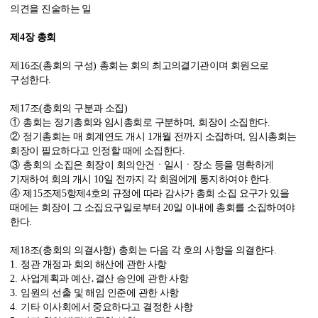
의견을 진술하는 일
제
4
장 총회
제
16
조
(
총회의 구성
)
총회는 회의 최고의결기관이며 회원으로
구성한다
.
제
17
조
(
총회의 구분과 소집
)
①
총회는 정기총회와 임시총회로 구분하며
,
회장이 소집한다
.
②
정기총회는 매 회계연도 개시
1
개월 전까지 소집하며
,
임시총회는
회장이 필요하다고 인정할 때에 소집한다
.
③
총회의 소집은 회장이 회의안건ㆍ일시ㆍ장소 등을 명확하게
기재하여 회의 개시
10
일 전까지 각 회원에게 통지하여야 한다
.
④
제
15
조제
5
항제
4
호의 규정에 따라 감사가 총회 소집 요구가 있을
때에는 회장이 그 소집요구일로부터
20
일 이내에 총회를 소집하여야
한다
.
제
18
조
(
총회의 의결사항
)
총회는 다음 각 호의 사항을 의결한다
.
1.
정관 개정과 회의 해산에 관한 사항
2.
사업계획과 예산
․
결산 승인에 관한 사항
3.
임원의 선출 및 해임 인준에 관한 사항
4.
기타 이사회에서 중요하다고 결정한 사항