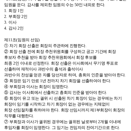
임원을 둔다
.
감사를 제외한 임원의 수는
50
인 내외로 한다
.
1.
회장
1
인
2.
부회장
2
인
3.
이사
4.
감사
2
인
제
11
조
(
임원의 선임
)
①
차기 회장 선출은 회장의 주관하에 진행한다
.
②
회장 선출 전에 회장 추천위원회를 구성하고 공고 기간에 회장
후보자 추천을 받아 회장 추천위원회에서 회장 후보를
최종
2
인 이내로 선정한다
.
회장 선출은 이사회에서 무기명 투표로
선출하며 재적이사 과반수의 출석과 출석이사
과반수의 찬성을 얻은 자를 당선자로 하며
,
총회의 인준을 받아야 한다
.
③
회장은 임기 만료
1
년 전까지 차기 회장을 선출하여야 한다
.
④
부회장과 이사는 회장이 임명한다
.
⑤
감사는 이사회에서 선출하고 총회의 인준을 받아야 한다
.
⑥
회장이 유고 또는 궐위 시
선출된 차기 회장이 있는 경우에는 차기
회장이 임기를 시작하고 차기 회장이 없는 경우에는 지체없이
회장 선임절차를 취하여야 한다
.
회장 선임시까지
제
1
부회장이 회장의
직무를 대행한다
.
⑦
부회장과 이사가 궐위된 경우에는 궐위된 날로부터
2
개월 이내에
후임자를 회장이 임명한다
.
그 임기는 전임자의 잔여기간으로 한다
.