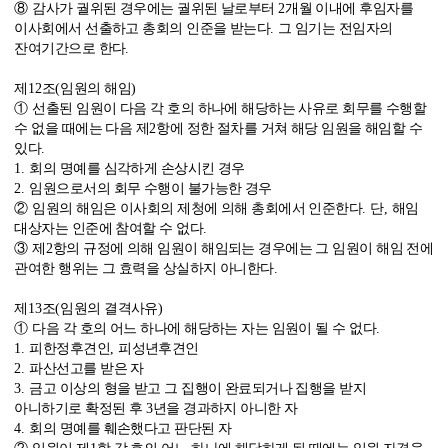
⑧
감사가 궐위된 경우에는 궐위된 날로부터
2
개월 이내에 후임자를
이사회에서 선출하고 총회의 인준을 받는다
.
그 임기는 전임자의
잔여기간으로 한다
.
제
12
조
(
임원의 해임
)
①
선출된 임원이 다음 각 호의 하나에 해당하는 사유로 회무를 수행할
수 없을 때에는 다음 제
2
항에 정한 절차를 거쳐 해당 임원을 해임할 수
있다
.
1.
회의 명예를 심각하게 손상시킨 경우
2.
임원으로서의 회무 수행이 불가능한 경우
②
임원의 해임은 이사회의 제청에 의해 총회에서 인준한다
.
단
,
해임
대상자는 인준에 참여할 수 없다
.
③
제
2
항의 규정에 의해 임원이 해임되는 경우에는 그 임원이 해임 전에
관여한 행위는 그 효력을 상실하지 아니한다
.
제
13
조
(
임원의 결격사유
)
①
다음 각 호의 어느 하나에 해당하는 자는 임원이 될 수 없다
.
1.
피한정후견인
,
피성년후견인
2.
파산선고를 받은 자
3.
금고 이상의 형을 받고 그 집행이 완료되거나 집행을 받지
아니하기로 확정된 후
3
년을 경과하지 아니한 자
4.
회의 명예를 훼손했다고 판단된 자