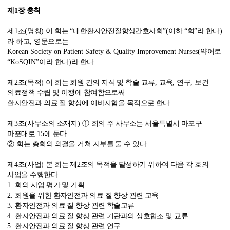
제
1
장 총칙
학회소식
비전/미션
제
1
조
(
명칭
)
이 회는
“
대한환자안전질향상간호사회
”(
이하
“
회
”
라 한다
)
지부활동
정관
라 하고
,
영문으로는
Korean Society on Patient Safety & Quality Improvement Nurses(
약어로
“KoSQIN”
이라 한다
)
라 한다
.
관련 기관 소식
찾아오시는 길
제
2
조
(
목적
)
이 회는 회원 간의 지식 및 학술 교류
,
교육
,
연구
,
보건
의료정책 수립 및 이행에 참여함으로써
관련사이트
환자안전과 의료 질 향상에 이바지함을 목적으로 한다
.
제
3
조
(
사무소의 소재지
)
①
회의 주 사무소는 서울특별시 마포구
질문/답변
마포대로
15
에 둔다
.
②
회는 총회의 의결을 거쳐 지부를 둘 수 있다
.
제
4
조
(
사업
)
본 회는 제
2
조의 목적을 달성하기 위하여 다음 각 호의
사업을 수행한다
.
1.
회의 사업 평가 및 기획
2.
회원을 위한 환자안전과 의료 질 향상 관련 교육
3.
환자안전과 의료 질 향상 관련 학술교류
4.
환자안전과 의료 질 향상 관련 기관과의 상호협조 및 교류
5.
환자안전과 의료 질 향상 관련 연구