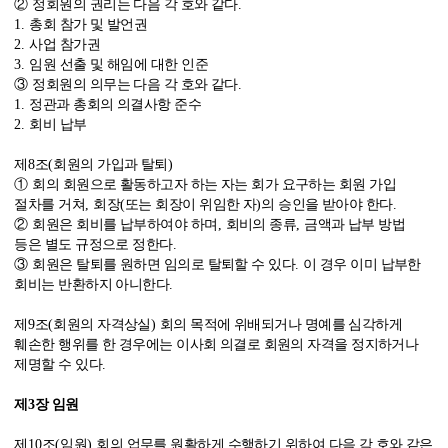
②
정회원의 권리는 다음 각 호와 같다
.
1.
총회 참가 및 발언권
2.
사업 참가권
3.
임원 선출 및 해임에 대한 인준
③
정회원의 의무는 다음 각 호와 같다
.
1.
정관과 총회의 의결사항 준수
2.
회비 납부
제
8
조
(
회원의 가입과 탈퇴
)
①
회의 회원으로 활동하고자 하는 자는 회가 요구하는 회원 가입
절차를 거쳐
,
회장
(
또는 회장이 위임한 자
)
의 승인을 받아야 한다
.
②
회원은 회비를 납부하여야 하며
,
회비의 종류
,
금액과 납부 방법
등은 별도 규정으로 정한다
.
③
회원은 탈퇴를 원하면 임의로 탈퇴할 수 있다
.
이 경우 이미 납부한
회비는 반환하지 아니한다
.
제
9
조
(
회원의 자격상실
)
회의 목적에 위배되거나 명예를 심각하게
훼손한 행위를 한 경우에는 이사회 의결로 회원의 자격을 정지하거나
제명할 수 있다
.
제
3
장 임원
제
10
조
(
임원
)
회의 업무를 원활하게 수행하기 위하여 다음 각 호와 같은