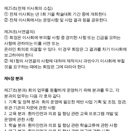
제
25
조
(
전체 이사회의 소집
)
①
전체 이사회는 년
1
회 가을 학술대회 기간 중에 개최한다
.
②
전체 이사회에서는 운영사항 및 사업 결과 등을 공유한다
.
제
26
조
(
서면결의
)
①
회장은 이사회에 부의할 사항 중 경미한 사항 또는 긴급을 요하는
사항에 관하여는 이를 서면 또는
온라인 회의로 의결할 수 있다
.
이 경우 회장은 그 결과를 차기 이사회에
보고하여야 한다
.
②
제
1
항의 서면결의 사항에 대하여 재적이사 과반수가 이사회에 부칠
것을 요구하는 때에는 회장은 그에 따라야 한다
.
제
6
장 분과
제
27
조
(
분과
)
회의 업무를 원활하게 운영하기 위해 분과를 두고
,
각
분과의 업무는 다음 각 호와 같다
.
1.
기획 및 정책 분과
:
회의 운영에 필요한 제반 사업 기획 및 조정
,
정관
,
유관 기관의 자문에 관한 사항
2.
교육 분과
:
환자안전과 의료 질 향상 관련 교육 프로그램 개발 및
운영에 관한 사항
3.
학술 분과
:
환자안전과 의료 질 향상 관련 학술교류에 관한 사항