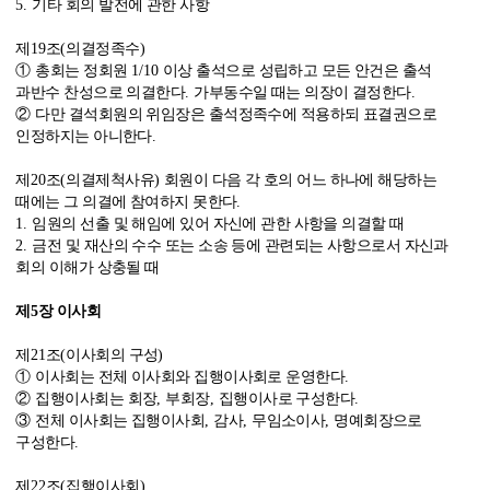
5.
기타 회의 발전에 관한 사항
제
19
조
(
의결정족수
)
①
총회는 정회원
1/10
이상 출석으로 성립하고 모든 안건은 출석
과반수 찬성으로 의결한다
.
가부동수일 때는 의장이 결정한다
.
②
다만 결석회원의 위임장은 출석정족수에 적용하되 표결권으로
인정하지는 아니한다
.
제
20
조
(
의결제척사유
)
회원이 다음 각 호의 어느 하나에 해당하는
때에는 그 의결에 참여하지 못한다
.
1.
임원의 선출 및 해임에 있어 자신에 관한 사항을 의결할 때
2.
금전 및 재산의 수수 또는 소송 등에 관련되는 사항으로서 자신과
회의 이해가 상충될 때
제
5
장 이사회
제
21
조
(
이사회의 구성
)
①
이사회는 전체 이사회와 집행이사회로 운영한다
.
②
집행이사회는 회장
,
부회장
,
집행이사로 구성한다
.
③
전체 이사회는 집행이사회
,
감사
,
무임소이사
,
명예회장으로
구성한다
.
제
22
조
(
집행이사회
)