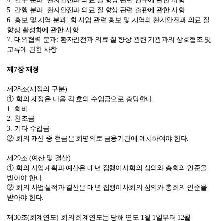
4.
연구 분과
:
환자안전과 의료 질 향상 관련 연구에 관한 사항
5.
간행 분과
:
환자안전과 의료 질 향상 관련 출판에 관한 사항
6.
홍보 및 지역 분과
:
회 사업 관련 홍보 및 지역의 환자안전과 의료 질
향상 활성화에 관한 사항
7.
대외협력 분과
:
환자안전과 의료 질 향상 관련 기관과의 상호협조 및
교류에 관한 사항
제
7
장 재정
제
28
조
(
재정의 구분
)
①
회의 재정은 다음 각 호의 수입금으로 충당한다
.
1.
회비
2.
찬조금
3.
기타 수입금
②
회의 재산 중 현금은 회명의로 금융기관에 예치하여야 한다
.
제
29
조
(
예산 및 결산
)
①
회의 사업계획과 예산은 매년 집행이사회의 심의와 총회의 인준을
받아야 한다
.
②
회의 사업실적과 결산은 매년 집행이사회의 심의와 총회의 인준을
받아야 한다
.
제
30
조
(
회계연도
)
회의 회계연도는 당해 연도
1
월
1
일부터
12
월