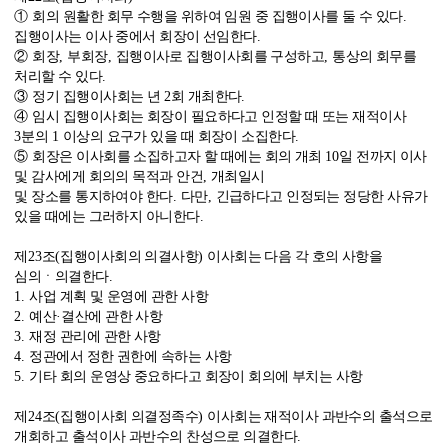
①
회의 원활한 회무 수행을 위하여 임원 중 집행이사를 둘 수 있다
.
집행이사는 이사 중에서 회장이 선임한다
.
②
회장
,
부회장
,
집행이사로 집행이사회를 구성하고
,
통상의 회무를
처리할 수 있다
.
③
정기 집행이사회는 년
2
회 개최한다
.
④
임시 집행이사회는 회장이 필요하다고 인정할 때 또는 재적이사
3
분의
1
이상의 요구가 있을 때 회장이 소집한다
.
⑤
회장은 이사회를 소집하고자 할 때에는 회의 개최
10
일 전까지 이사
및 감사에게 회의의 목적과 안건
,
개최일시
및 장소를 통지하여야 한다
.
다만
,
긴급하다고 인정되는 정당한 사유가
있을 때에는 그러하지 아니한다
.
제
23
조
(
집행이사회의 의결사항
)
이사회는 다음 각 호의 사항을
심의ㆍ의결한다
.
1.
사업 계획 및 운영에 관한 사항
2.
예산
·
결산에 관한 사항
3.
재정 관리에 관한 사항
4.
정관에서 정한 권한에 속하는 사항
5.
기타 회의 운영상 중요하다고 회장이 회의에 부치는 사항
제
24
조
(
집행이사회 의결정족수
)
이사회는 재적이사 과반수의 출석으로
개회하고 출석이사 과반수의 찬성으로 의결한다
.