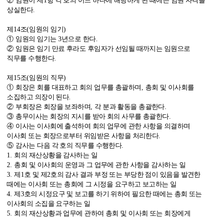
②
임원이 제
1
항 각 호의 어느 하나에 해당하게 된 때에는 임원 자격을
상실한다
.
제
14
조
(
임원의 임기
)
①
임원의 임기는
3
년으로 한다
.
②
임원은 임기 만료 후라도 후임자가 선임될 때까지는 임원으로
직무를 수행한다
.
제
15
조
(
임원의 직무
)
①
회장은 회를 대표하고 회의 업무를 총괄하며
,
총회 및 이사회를
소집하고 의장이 된다
.
②
부회장은 회장을 보좌하며
,
각 분과 활동을 총괄한다
.
③
총무이사는 회장의 지시를 받아 회의 사무를 총괄한다
.
④
이사는 이사회에 출석하여 회의 업무에 관한 사항을 의결하며
이사회 또는 회장으로부터 위임받은 사항을 처리한다
.
⑤
감사는 다음 각 호의 직무를 수행한다
.
1.
회의 재산상황을 감사하는 일
2.
총회 및 이사회의 운영과 그 업무에 관한 사항을 감사하는 일
3.
제
1
호 및 제
2
호의 감사 결과 부정 또는 부당한 점이 있음을 발견한
때에는 이사회 또는 총회에 그 시정을 요구하고 보고하는 일
4.
제
3
호의 시정요구 및 보고를 하기 위하여 필요한 때에는 총회 또는
이사회의 소집을 요구하는 일
5.
회의 재산상황과 업무에 관하여 총회 및 이사회 또는 회장에게