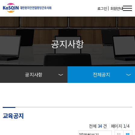
로그인
회원안내
공지사항
공지사항
전체공지
학회소개
전체공지
공지사항
교육공지
교육공지
자료실
전체
34
건
페이지
1
/4
리스트