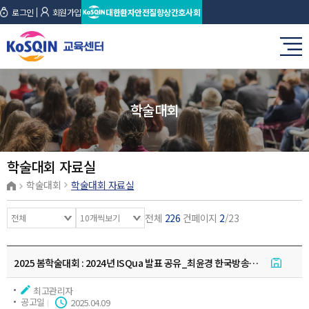
로그인
회원가입
대한환자안전질향상간호사회
학술대회
학술대회 자료실
학술대회
학술대회 자료실
전체
226
건
페이지
2
/23
2025 봄학술대회 : 2024년 ISQua 발표 공유_최윤경 한국방송통신대학교
최고관리자
공고일
2025.04.09