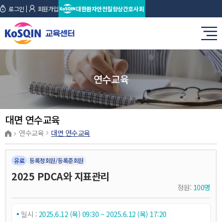
로그인
회원가입
대한환자안전질향상간호사회
연수교육
대면 연수교육
연수교육
대면 연수교육
유료
등록정회원/등록준회원
2025 PDCA와 지표관리
정원:
100명
일시 :
2025.6.12 (목) 09:30 ~ 2025.6.12 (목) 17:20